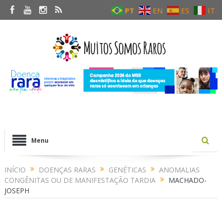
PT
EN
ES
IT
Menu
INÍCIO
DOENÇAS RARAS
GENÉTICAS
ANOMALIAS
CONGÊNITAS OU DE MANIFESTAÇÃO TARDIA
MACHADO-
JOSEPH