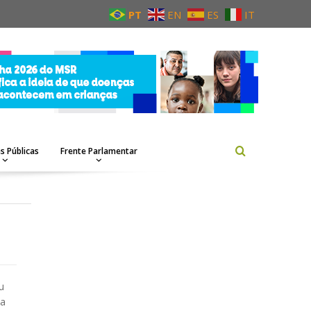
PT
EN
ES
IT
as Públicas
Frente Parlamentar
u
da