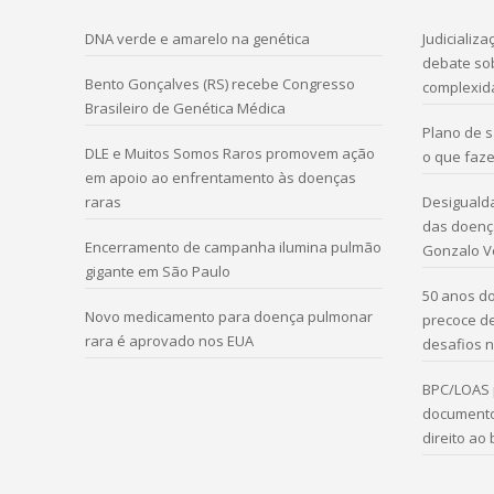
DNA verde e amarelo na genética
Judicializ
debate sob
Bento Gonçalves (RS) recebe Congresso
complexid
Brasileiro de Genética Médica
Plano de 
DLE e Muitos Somos Raros promovem ação
o que faze
em apoio ao enfrentamento às doenças
raras
Desigualda
das doença
Encerramento de campanha ilumina pulmão
Gonzalo V
gigante em São Paulo
50 anos do
Novo medicamento para doença pulmonar
precoce d
rara é aprovado nos EUA
desafios n
BPC/LOAS 
documento
direito ao