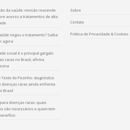
ação da saúde: revisão reacende
Sobre
re acesso a tratamentos de alta
Contato
ade
Politica de Privacidade & Cookies
saúde negou o tratamento? Saiba
r agora
de social é o principal gargalo
s raras no Brasil, afirma
ecina
 Teste do Pezinho: diagnóstico
e doenças raras ainda enfrenta
o Brasil
para doenças raras: quais
s são necessários e quem tem
 benefício