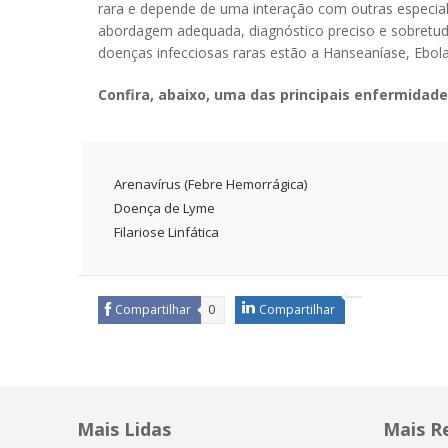
rara e depende de uma interação com outras especial
abordagem adequada, diagnóstico preciso e sobretud
doenças infecciosas raras estão a Hanseaníase, Ebol
Confira, abaixo, uma das principais enfermidad
Arenavírus (Febre Hemorrágica)
Doença de Lyme
Filariose Linfática
Compartilhar
0
Compartilhar
Mais Lidas
Mais R