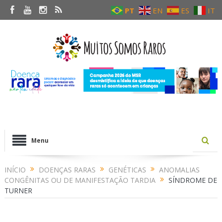
PT
EN
ES
IT
Menu
INÍCIO
DOENÇAS RARAS
GENÉTICAS
ANOMALIAS
CONGÊNITAS OU DE MANIFESTAÇÃO TARDIA
SÍNDROME DE
TURNER