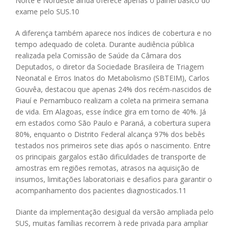
Norte e Nordeste ainda oferece apenas o painel básico do
exame pelo SUS.
10
A diferença também aparece nos índices de cobertura e no
tempo adequado de coleta. Durante audiência pública
realizada pela Comissão de Saúde da Câmara dos
Deputados, o diretor da Sociedade Brasileira de Triagem
Neonatal e Erros Inatos do Metabolismo (SBTEIM), Carlos
Gouvêa, destacou que apenas 24% dos recém-nascidos de
Piauí e Pernambuco realizam a coleta na primeira semana
de vida. Em Alagoas, esse índice gira em torno de 40%. Já
em estados como São Paulo e Paraná, a cobertura supera
80%, enquanto o Distrito Federal alcança 97% dos bebês
testados nos primeiros sete dias após o nascimento. Entre
os principais gargalos estão dificuldades de transporte de
amostras em regiões remotas, atrasos na aquisição de
insumos, limitações laboratoriais e desafios para garantir o
acompanhamento dos pacientes diagnosticados.
11
Diante da implementação desigual da versão ampliada pelo
SUS, muitas famílias recorrem à rede privada para ampliar