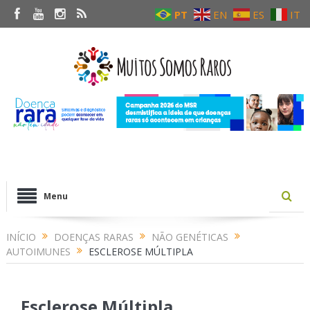
PT
EN
ES
IT
Menu
INÍCIO
DOENÇAS RARAS
NÃO GENÉTICAS
AUTOIMUNES
ESCLEROSE MÚLTIPLA
Esclerose Múltipla