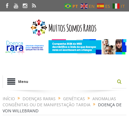
PT
EN
ES
IT
Menu
INÍCIO
DOENÇAS RARAS
GENÉTICAS
ANOMALIAS
CONGÊNITAS OU DE MANIFESTAÇÃO TARDIA
DOENÇA DE
VON WILLEBRAND