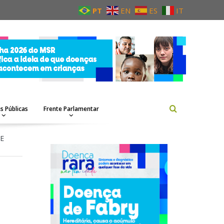
PT
EN
ES
IT
as Públicas
Frente Parlamentar
E