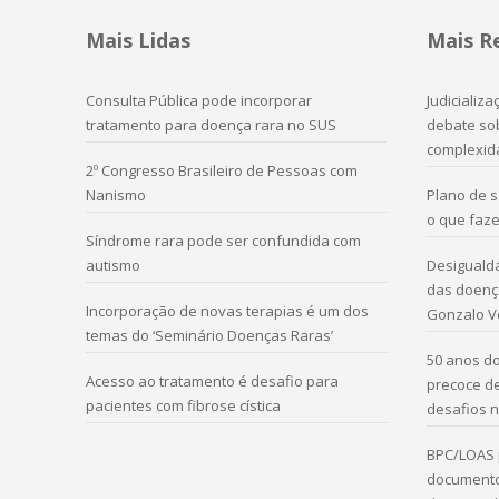
Mais Lidas
Mais R
Consulta Pública pode incorporar
Judicializ
tratamento para doença rara no SUS
debate sob
complexid
2º Congresso Brasileiro de Pessoas com
Nanismo
Plano de 
o que faze
Síndrome rara pode ser confundida com
autismo
Desigualda
das doença
Incorporação de novas terapias é um dos
Gonzalo V
temas do ‘Seminário Doenças Raras’
50 anos do
Acesso ao tratamento é desafio para
precoce d
pacientes com fibrose cística
desafios n
BPC/LOAS 
documento