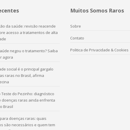
ecentes
Muitos Somos Raros
ação da saúde: revisão reacende
Sobre
re acesso a tratamentos de alta
Contato
ade
Politica de Privacidade & Cookies
saúde negou o tratamento? Saiba
r agora
de social é o principal gargalo
s raras no Brasil, afirma
ecina
 Teste do Pezinho: diagnóstico
e doenças raras ainda enfrenta
o Brasil
para doenças raras: quais
s são necessários e quem tem