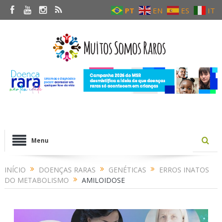
PT
EN
ES
IT
Menu
INÍCIO
DOENÇAS RARAS
GENÉTICAS
ERROS INATOS
DO METABOLISMO
AMILOIDOSE