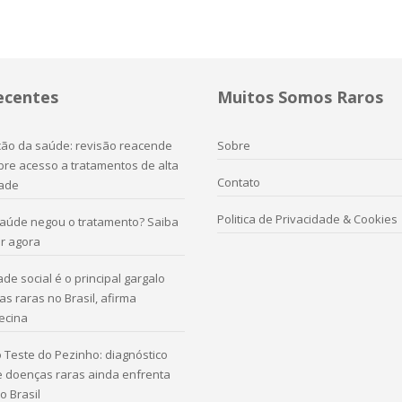
ecentes
Muitos Somos Raros
ação da saúde: revisão reacende
Sobre
re acesso a tratamentos de alta
Contato
ade
Politica de Privacidade & Cookies
saúde negou o tratamento? Saiba
r agora
de social é o principal gargalo
s raras no Brasil, afirma
ecina
 Teste do Pezinho: diagnóstico
e doenças raras ainda enfrenta
o Brasil