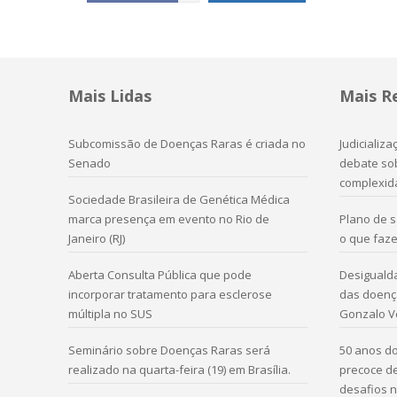
Mais Lidas
Mais R
Subcomissão de Doenças Raras é criada no
Judicializ
Senado
debate sob
complexid
Sociedade Brasileira de Genética Médica
marca presença em evento no Rio de
Plano de 
Janeiro (RJ)
o que faze
Aberta Consulta Pública que pode
Desigualda
incorporar tratamento para esclerose
das doença
múltipla no SUS
Gonzalo V
Seminário sobre Doenças Raras será
50 anos do
realizado na quarta-feira (19) em Brasília.
precoce d
desafios n