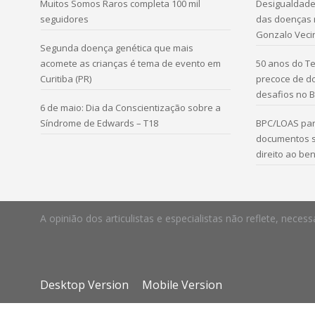
Muitos Somos Raros completa 100 mil
Desigualdade 
seguidores
das doenças r
Gonzalo Veci
Segunda doença genética que mais
acomete as crianças é tema de evento em
50 anos do Te
Curitiba (PR)
precoce de d
desafios no B
6 de maio: Dia da Conscientização sobre a
Síndrome de Edwards – T18
BPC/LOAS par
documentos s
direito ao ben
A opinião dos articulistas e especialistas não reflete, ne
Desktop Version
Mobile Version