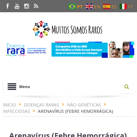
PT
EN
ES
IT
Menu
INÍCIO
DOENÇAS RARAS
NÃO GENÉTICAS
INFECCIOSAS
ARENAVÍRUS (FEBRE HEMORRÁGICA)
Arenavírus (Febre Hemorrágica)