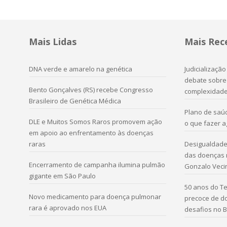
Mais Lidas
Mais Rec
DNA verde e amarelo na genética
Judicializaçã
debate sobre 
Bento Gonçalves (RS) recebe Congresso
complexidad
Brasileiro de Genética Médica
Plano de saú
DLE e Muitos Somos Raros promovem ação
o que fazer 
em apoio ao enfrentamento às doenças
raras
Desigualdade 
das doenças r
Encerramento de campanha ilumina pulmão
Gonzalo Veci
gigante em São Paulo
50 anos do Te
Novo medicamento para doença pulmonar
precoce de d
rara é aprovado nos EUA
desafios no B