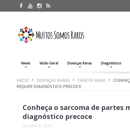
News
Visão Geral
Doenças Raras
Diagnóstico
INÍCIO
DOENÇAS RARAS
CÂNCER RARO
CONHEÇ
REQUER DIAGNÓSTICO PRECOCE
Conheça o sarcoma de partes m
diagnóstico precoce
on:
julho 31, 2018