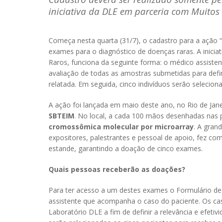
iniciativa da DLE em parceria com Muito
Começa nesta quarta (31/7), o cadastro para a ação
exames para o diagnóstico de doenças raras. A inicia
Raros, funciona da seguinte forma: o médico assistent
avaliação de todas as amostras submetidas para defin
relatada. Em seguida, cinco indivíduos serão selecion
A ação foi lançada em maio deste ano, no Rio de Jane
SBTEIM
. No local, a cada 100 mãos desenhadas nas
cromossômica molecular por microarray
. A gran
expositores, palestrantes e pessoal de apoio, fez 
estande, garantindo a doação de cinco exames.
Quais pessoas receberão as doações?
Para ter acesso a um destes exames o Formulário de 
assistente que acompanha o caso do paciente. Os cas
Laboratório DLE a fim de definir a relevância e efet