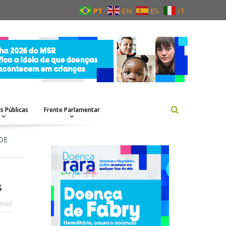
PT
EN
ES
IT
as Públicas
Frente Parlamentar
DE
s
mail