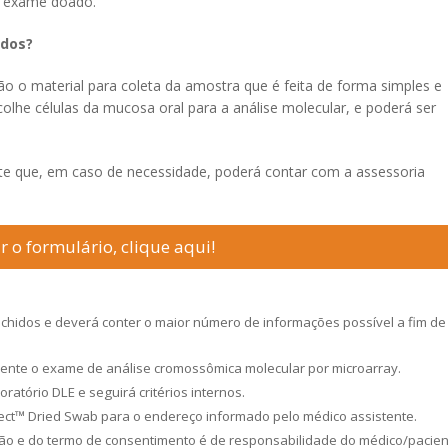
o exame doado.
ados?
o o material para coleta da amostra que é feita de forma simples e
colhe células da mucosa oral para a análise molecular, e poderá ser
te que, em caso de necessidade, poderá contar com a assessoria
r o formulário, clique aqui!
hidos e deverá conter o maior número de informações possível a fim de
mente o exame de análise cromossômica molecular por microarray.
atório DLE e seguirá critérios internos.
lect™ Dried Swab para o endereço informado pelo médico assistente.
ição e do termo de consentimento é de responsabilidade do médico/pacien