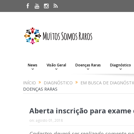
News
Visão Geral
Doenças Raras
Diagnóstico
INÍCIO
DIAGNÓSTICO
EM BUSCA DE DIAGNÓSTI
DOENÇAS RARAS
Aberta inscrição para exame 
on:
agosto 01, 2018
Cadastro deverá ser realizado somente p