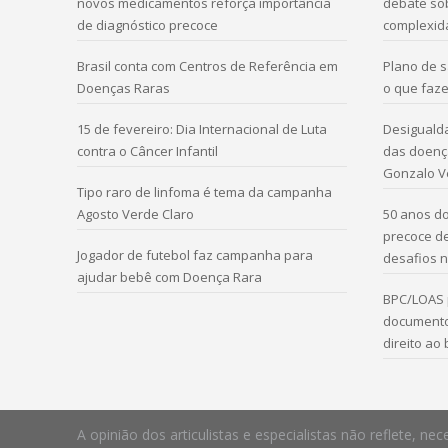
novos medicamentos reforça importância
debate sob
de diagnóstico precoce
complexid
Brasil conta com Centros de Referência em
Plano de 
Doenças Raras
o que faze
15 de fevereiro: Dia Internacional de Luta
Desigualda
contra o Câncer Infantil
das doença
Gonzalo V
Tipo raro de linfoma é tema da campanha
Agosto Verde Claro
50 anos do
precoce d
Jogador de futebol faz campanha para
desafios n
ajudar bebê com Doença Rara
BPC/LOAS 
documento
direito ao
A opinião dos articulistas e especialistas não reflete,