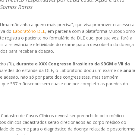
s Somos Raros
 “Uma mãozinha a quem mais precisa”, que visa promover o acesso a
tiva do
Laboratório DLE
, em parceria com a plataforma Muitos Somo
e registra o paciente no formulário da DLE que, por sua vez, fará a
ir a relevância e efetividade do exame para a descoberta da doença
ados para receber a doação.
iro (RJ),
durante o XXX Congresso Brasileiro da SBGM e VII da
 paredes do estande da DLE, o Laboratório doou um exame de
análi
de adesão, não só por parte dos congressistas, mas também
com que 537 mãoscobrissem quase que por completo as paredes do
Cadastro de Casos Clínicos deverá ser preenchido pelo médico
os clínicos cadastrados serão direcionados ao corpo médico do
ividade do exame para o diagnóstico da doença relatada e posteriorme