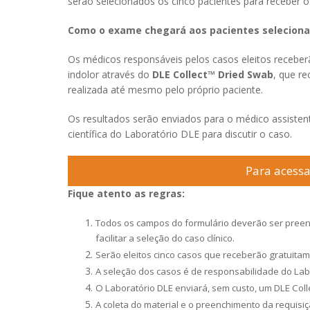
serão selecionados os cinco pacientes para receber 
Como o exame chegará aos pacientes selecion
Os médicos responsáveis pelos casos eleitos receberã
indolor através do
DLE Collect™ Dried Swab
, que re
realizada até mesmo pelo próprio paciente.
Os resultados serão enviados para o médico assisten
científica do Laboratório DLE para discutir o caso.
Para acessa
Fique atento as regras:
Todos os campos do formulário deverão ser preenc
facilitar a seleção do caso clínico.
Serão eleitos cinco casos que receberão gratuita
A seleção dos casos é de responsabilidade do Labor
O Laboratório DLE enviará, sem custo, um DLE Col
A coleta do material e o preenchimento da requis