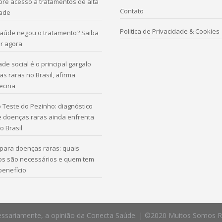
re acesso a tratamentos de alta
Contato
ade
Politica de Privacidade & Cookies
saúde negou o tratamento? Saiba
r agora
de social é o principal gargalo
s raras no Brasil, afirma
ecina
 Teste do Pezinho: diagnóstico
e doenças raras ainda enfrenta
o Brasil
para doenças raras: quais
s são necessários e quem tem
 benefício
 necessariamente, a opinião da Conecta Saúde. | ©2020 Muitos Somos 