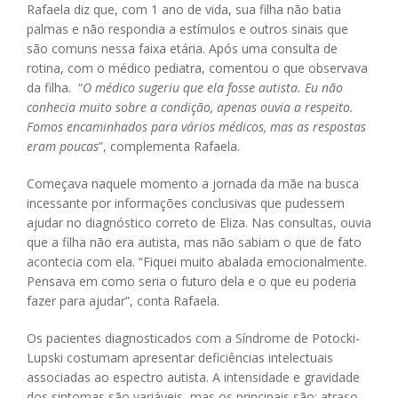
Rafaela diz que, com 1 ano de vida, sua filha não batia
palmas e não respondia a estímulos e outros sinais que
são comuns nessa faixa etária. Após uma consulta de
rotina, com o médico pediatra, comentou o que observava
da filha. “
O médico sugeriu que ela fosse autista. Eu não
conhecia muito sobre a condição, apenas ouvia a respeito.
Fomos encaminhados para vários médicos, mas as respostas
eram poucas
”, complementa Rafaela.
Começava naquele momento a jornada da mãe na busca
incessante por informações conclusivas que pudessem
ajudar no diagnóstico correto de Eliza. Nas consultas, ouvia
que a filha não era autista, mas não sabiam o que de fato
acontecia com ela. “Fiquei muito abalada emocionalmente.
Pensava em como seria o futuro dela e o que eu poderia
fazer para ajudar”, conta Rafaela.
Os pacientes diagnosticados com a Síndrome de Potocki-
Lupski costumam apresentar deficiências intelectuais
associadas ao espectro autista. A intensidade e gravidade
dos sintomas são variáveis, mas os principais são: atraso