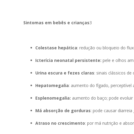
Sintomas em bebês e crianças
3
Colestase hepática
: redução ou bloqueio do fluxo
Icterícia neonatal persistente:
pele e olhos am
Urina escura e fezes claras
: sinais clássicos d
Hepatomegalia
: aumento do fígado, perceptível
Esplenomegalia:
aumento do baço; pode evoluir 
Má absorção de gorduras
: pode causar diarreia
Atraso no crescimento
: por má nutrição e abso