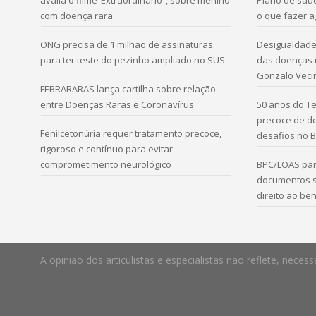
avalia o filme ‘Extraordinário”, sobre menino
Plano de saú
com doença rara
o que fazer 
ONG precisa de 1 milhão de assinaturas
Desigualdade 
para ter teste do pezinho ampliado no SUS
das doenças r
Gonzalo Veci
FEBRARARAS lança cartilha sobre relação
entre Doenças Raras e Coronavírus
50 anos do Te
precoce de d
Fenilcetonúria requer tratamento precoce,
desafios no B
rigoroso e contínuo para evitar
comprometimento neurológico
BPC/LOAS par
documentos s
direito ao ben
A opinião dos articulistas e especialistas não reflete, ne