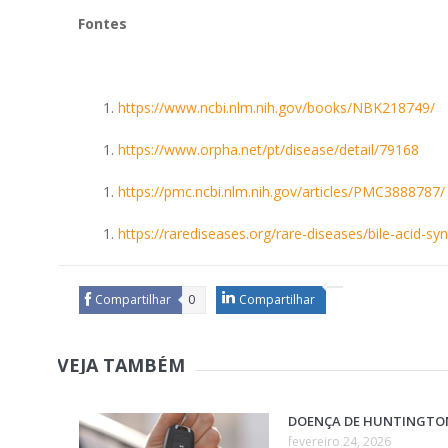
Fontes
https://www.ncbi.nlm.nih.gov/books/NBK218749/
https://www.orpha.net/pt/disease/detail/79168
https://pmc.ncbi.nlm.nih.gov/articles/PMC3888787/
https://rarediseases.org/rare-diseases/bile-acid-sy
Compartilhar
0
Compartilhar
VEJA TAMBÉM
DOENÇA DE HUNTINGTO
fevereiro 24, 2026