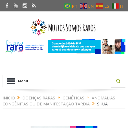
PT
EN
ES
IT
Menu
INÍCIO
DOENÇAS RARAS
GENÉTICAS
ANOMALIAS
CONGÊNITAS OU DE MANIFESTAÇÃO TARDIA
SHUA