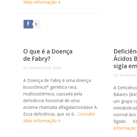
Mais informação
0
O que é a Doença
Deficiên
de Fabry?
Ácidos B
sigla em
on:
fevereiro 24, 2026
on:
fevereiro
A Doença de Fabry é uma doença
lisossômica* genética rara,
A Deficiênc
multissistêmica, causada pela
Biliares (BA
deficiência funcional de uma
um grupo r
enzima chamada alfagalactosidase A.
metabólica
Essa deficiência, que se d...
Consulte
normal dos 
Mais informação
fígado. Es
informaçã