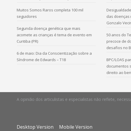
Muitos Somos Raros completa 100 mil
Desigualdade 
seguidores
das doenças r
Gonzalo Veci
Segunda doença genética que mais
acomete as crianças é tema de evento em
50 anos do Te
Curitiba (PR)
precoce de d
desafios no B
6 de maio: Dia da Conscientização sobre a
Síndrome de Edwards – T18
BPC/LOAS par
documentos s
direito ao ben
A opinião dos articulistas e especialistas não reflete, ne
Desktop Version
Mobile Version