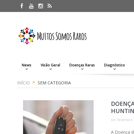
News
Visão Geral
Doenças Raras
Diagnóstico
INÍCIO
SEM CATEGORIA
DOENÇA
HUNTI
on:
fevereiro
A Doença d