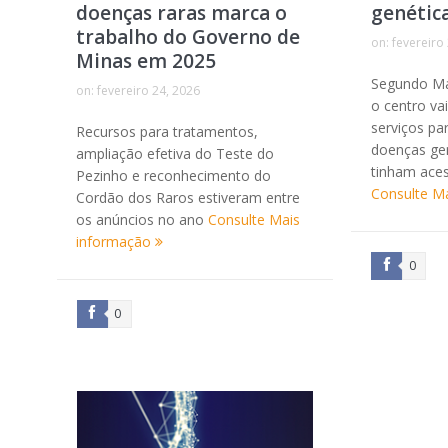
doenças raras marca o
genétic
trabalho do Governo de
on:
fevereiro
Minas em 2025
Segundo Ma
on:
fevereiro 24, 2026
o centro va
serviços pa
Recursos para tratamentos,
doenças gen
ampliação efetiva do Teste do
tinham aces
Pezinho e reconhecimento do
Consulte M
Cordão dos Raros estiveram entre
os anúncios no ano
Consulte Mais
informação
0
0