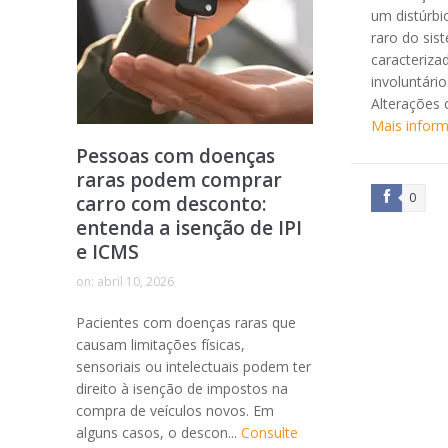
um distúrbi
raro do sis
caracteriz
involuntári
Alterações
Mais infor
Pessoas com doenças
raras podem comprar
0
carro com desconto:
entenda a isenção de IPI
e ICMS
on:
abril 10, 2026
Pacientes com doenças raras que
causam limitações físicas,
sensoriais ou intelectuais podem ter
direito à isenção de impostos na
compra de veículos novos. Em
alguns casos, o descon...
Consulte