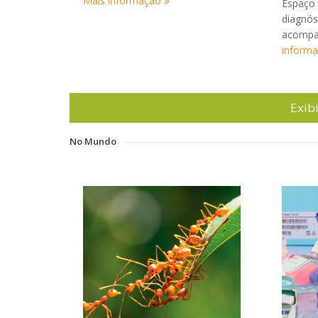
Mais informação
Espaço 
diagnós
acompa
inform
Exib
No Mundo