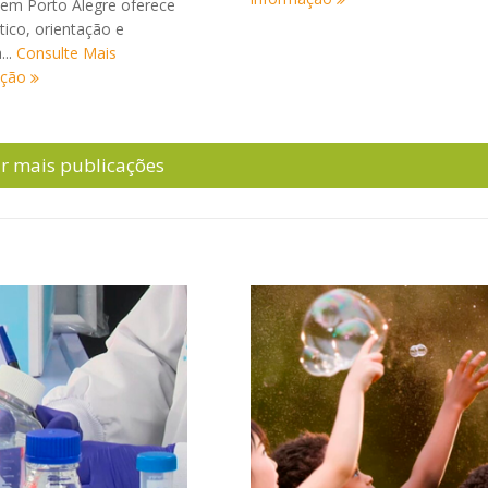
em Porto Alegre oferece
tico, orientação e
...
Consulte Mais
ação
ir mais publicações