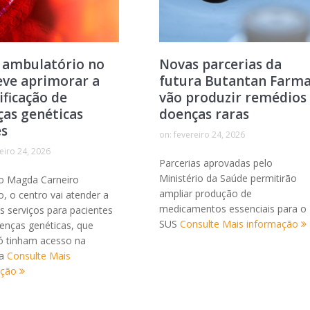
 ambulatório no
Novas parcerias da
eve aprimorar a
futura Butantan Farm
ificação de
vão produzir remédios
as genéticas
doenças raras
es
on:
fevereiro 24, 2026
eiro 24, 2026
Parcerias aprovadas pelo
Ministério da Saúde permitirão
o Magda Carneiro
ampliar produção de
, o centro vai atender a
medicamentos essenciais para o
s serviços para pacientes
SUS
Consulte Mais informação
nças genéticas, que
ó tinham acesso na
ia
Consulte Mais
ação