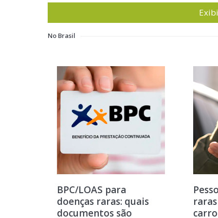
Exib
No Brasil
BPC/LOAS para
Pess
doenças raras: quais
rara
documentos são
carro