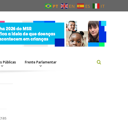
PT
EN
ES
IT
as Públicas
Frente Parlamentar
tras