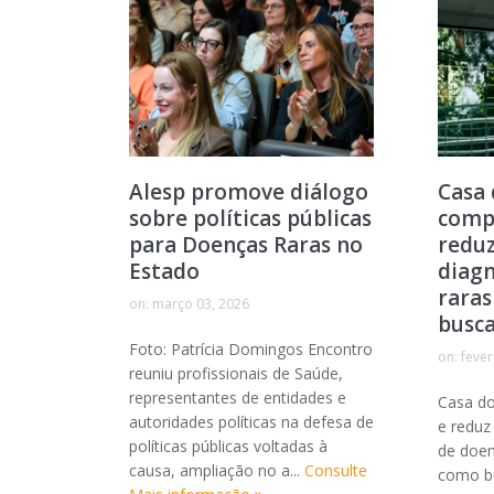
Alesp promove diálogo
Casa 
sobre políticas públicas
compl
para Doenças Raras no
reduz
Estado
diagn
raras
on:
março 03, 2026
busc
Foto: Patrícia Domingos Encontro
on:
fever
reuniu profissionais de Saúde,
representantes de entidades e
Casa do
autoridades políticas na defesa de
e reduz
políticas públicas voltadas à
de doen
causa, ampliação no a...
Consulte
como b