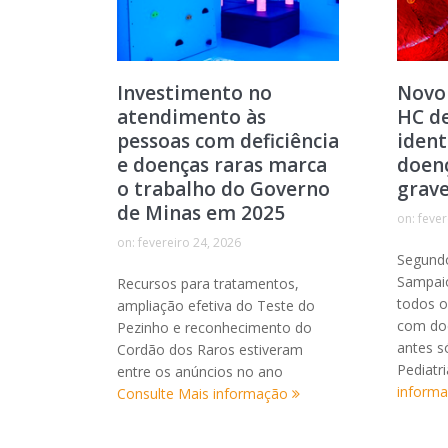
Investimento no
Novo
atendimento às
HC d
pessoas com deficiência
ident
e doenças raras marca
doenç
o trabalho do Governo
grav
de Minas em 2025
on:
fever
on:
fevereiro 24, 2026
Segund
Sampaio
Recursos para tratamentos,
todos o
ampliação efetiva do Teste do
com doe
Pezinho e reconhecimento do
antes s
Cordão dos Raros estiveram
Pediatr
entre os anúncios no ano
inform
Consulte Mais informação