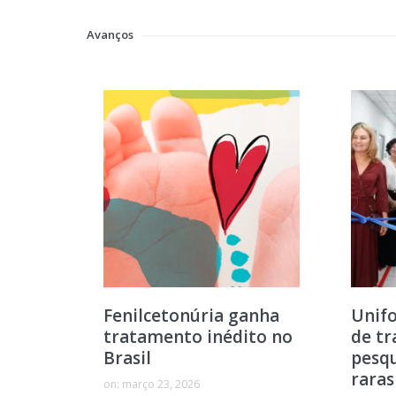
Avanços
Fenilcetonúria ganha
Unifo
tratamento inédito no
de t
Brasil
pesqu
raras
on:
março 23, 2026