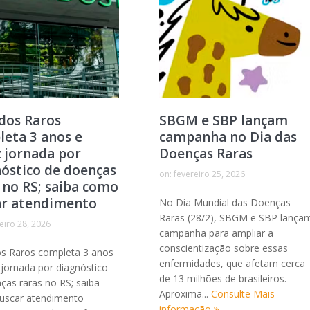
dos Raros
SBGM e SBP lançam
eta 3 anos e
campanha no Dia das
 jornada por
Doenças Raras
óstico de doenças
on:
fevereiro 25, 2026
 no RS; saiba como
ar atendimento
No Dia Mundial das Doenças
Raras (28/2), SBGM e SBP lança
eiro 28, 2026
campanha para ampliar a
conscientização sobre essas
s Raros completa 3 anos
enfermidades, que afetam cerca
 jornada por diagnóstico
de 13 milhões de brasileiros.
ças raras no RS; saiba
Aproxima...
Consulte Mais
uscar atendimento
informação