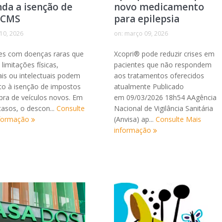
da a isenção de
novo medicamento
 ICMS
para epilepsia
 10, 2026
on:
março 09, 2026
es com doenças raras que
Xcopri® pode reduzir crises em
limitações físicas,
pacientes que não respondem
ais ou intelectuais podem
aos tratamentos oferecidos
eito à isenção de impostos
atualmente Publicado
ra de veículos novos. Em
em 09/03/2026 18h54 AAgência
casos, o descon...
Consulte
Nacional de Vigilância Sanitária
nformação
(Anvisa) ap...
Consulte Mais
informação