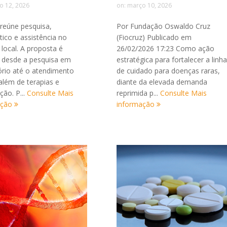
o 12, 2026
on:
março 10, 2026
reúne pesquisa,
Por Fundação Oswaldo Cruz
tico e assistência no
(Fiocruz) Publicado em
ocal. A proposta é
26/02/2026 17:23 Como ação
r desde a pesquisa em
estratégica para fortalecer a linha
ório até o atendimento
de cuidado para doenças raras,
 além de terapias e
diante da elevada demanda
ação. P...
Consulte Mais
reprimida p...
Consulte Mais
ação
informação