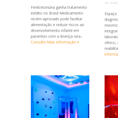
on:
març
Fenilcetonúria ganha tratamento
inédito no Brasil Medicamento
Espaço 
recém-aprovado pode facilitar
diagnós
alimentação e reduzir riscos ao
mesmo l
desenvolvimento infantil em
integra
pacientes com a doença rara...
laborat
Consulte Mais informação
clínico,
reabilit
inform