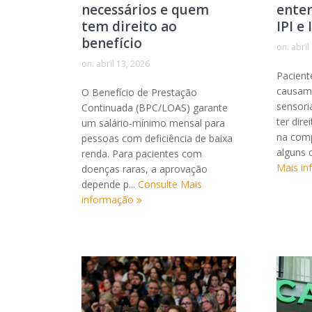
necessários e quem
enten
tem direito ao
IPI e
benefício
on:
abril
on:
abril 13, 2026
Pacient
causam 
O Benefício de Prestação
sensori
Continuada (BPC/LOAS) garante
ter dir
um salário-mínimo mensal para
na comp
pessoas com deficiência de baixa
alguns 
renda. Para pacientes com
Mais i
doenças raras, a aprovação
depende p...
Consulte Mais
informação