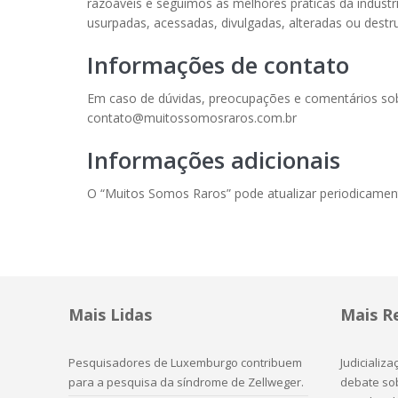
razoáveis e seguimos as melhores práticas da indústr
usurpadas, acessadas, divulgadas, alteradas ou destru
Informações de contato
Em caso de dúvidas, preocupações e comentários sobr
contato
@
muitossomosraros.com.br
Informações adicionais
O “Muitos Somos Raros” pode atualizar periodicamente 
Mais Lidas
Mais R
Pesquisadores de Luxemburgo contribuem
Judicializ
para a pesquisa da síndrome de Zellweger.
debate sob