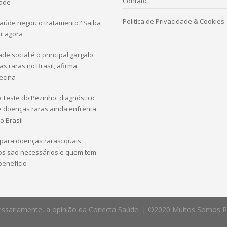
Contato
ade
Politica de Privacidade & Cookies
saúde negou o tratamento? Saiba
r agora
de social é o principal gargalo
s raras no Brasil, afirma
ecina
 Teste do Pezinho: diagnóstico
e doenças raras ainda enfrenta
o Brasil
para doenças raras: quais
s são necessários e quem tem
 benefício
 necessariamente, a opinião da Conecta Saúde. | ©2020 Muitos Somos 