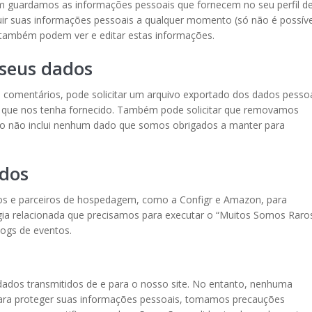
ém guardamos as informações pessoais que fornecem no seu perfil d
luir suas informações pessoais a qualquer momento (só não é possíve
s também podem ver e editar estas informações.
 seus dados
do comentários, pode solicitar um arquivo exportado dos dados pesso
s que nos tenha fornecido. Também pode solicitar que removamos
to não inclui nenhum dado que somos obrigados a manter para
ados
os e parceiros de hospedagem, como a Configr e Amazon, para
ia relacionada que precisamos para executar o “Muitos Somos Raros
logs de eventos.
dados transmitidos de e para o nosso site. No entanto, nenhuma
Para proteger suas informações pessoais, tomamos precauções