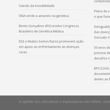
complexid
Saindo da invisibilidade
Plano de 
DNA verde e amarelo na genética
o que faze
Bento Gonçalves (RS) recebe Congresso
Desigualda
Brasileiro de Genética Médica
das doença
Gonzalo V
DLE e Muitos Somos Raros promovem ação
em apoio ao enfrentamento às doenças
50 anos do
raras
precoce d
desafios n
BPC/LOAS 
documento
direito ao
A opinião dos articulistas e especialistas não reflete,