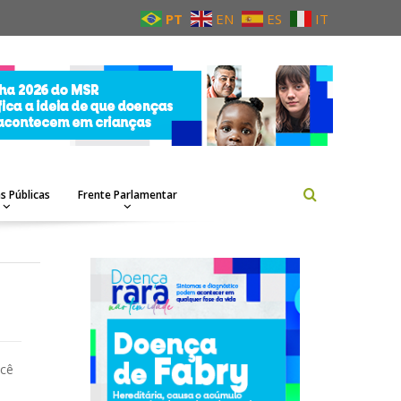
PT
EN
ES
IT
as Públicas
Frente Parlamentar
ocê