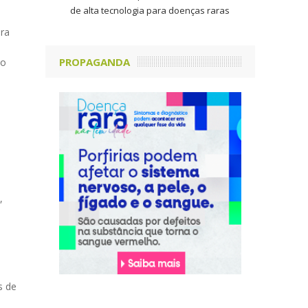
de alta tecnologia para doenças raras
ra
PROPAGANDA
to
s
,
s de