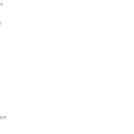
ão
o
que