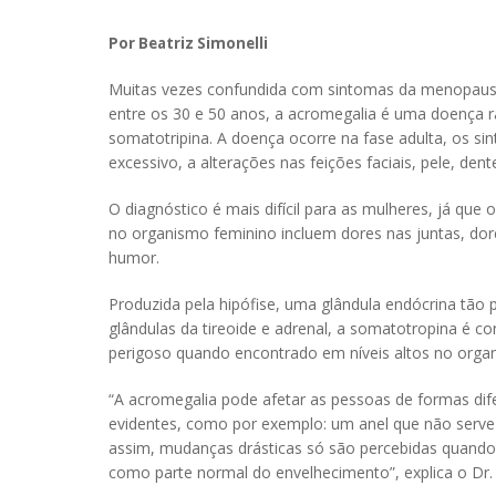
Por Beatriz Simonelli
Muitas vezes confundida com sintomas da menopausa na
entre os 30 e 50 anos, a acromegalia é uma doença
somatotripina. A doença ocorre na fase adulta, os s
excessivo, a alterações nas feições faciais, pele, dent
O diagnóstico é mais difícil para as mulheres, já 
no organismo feminino incluem dores nas juntas, dor
humor.
Produzida pela hipófise, uma glândula endócrina tão 
glândulas da tireoide e adrenal, a somatotropina é 
perigoso quando encontrado em níveis altos no orga
“A acromegalia pode afetar as pessoas de formas dif
evidentes, como por exemplo: um anel que não serve
assim, mudanças drásticas só são percebidas quando 
como parte normal do envelhecimento”, explica o Dr.