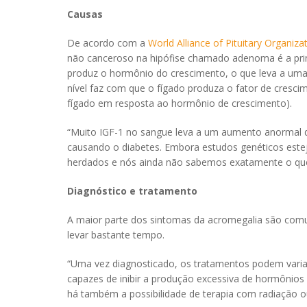
Causas
De acordo com a
World Alliance of Pituitary Organiza
não canceroso na hipófise chamado adenoma é a pri
produz o hormônio do crescimento, o que leva a uma 
nível faz com que o fígado produza o fator de cresci
fígado em resposta ao hormônio de crescimento).
“Muito IGF-1 no sangue leva a um aumento anormal d
causando o diabetes. Embora estudos genéticos est
herdados e nós ainda não sabemos exatamente o q
Diagnóstico e tratamento
A maior parte dos sintomas da acromegalia são comun
levar bastante tempo.
“Uma vez diagnosticado, os tratamentos podem varia
capazes de inibir a produção excessiva de hormônios 
há também a possibilidade de terapia com radiação ou