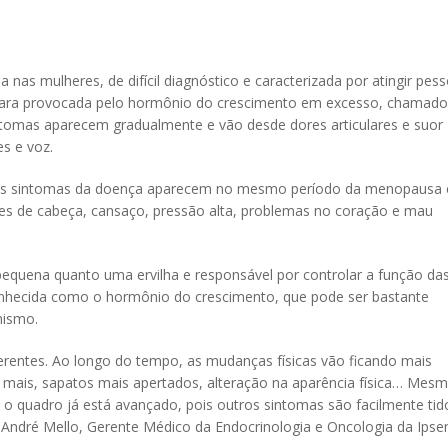
s mulheres, de difícil diagnóstico e caracterizada por atingir pes
 rara provocada pelo hormônio do crescimento em excesso, chamado
intomas aparecem gradualmente e vão desde dores articulares e suor
es e voz.
que os sintomas da doença aparecem no mesmo período da menopausa 
es de cabeça, cansaço, pressão alta, problemas no coração e mau
pequena quanto uma ervilha e responsável por controlar a função da
conhecida como o hormônio do crescimento, que pode ser bastante
nismo.
erentes. Ao longo do tempo, as mudanças físicas vão ficando mais
 mais, sapatos mais apertados, alteração na aparência física… Mes
o quadro já está avançado, pois outros sintomas são facilmente tid
 André Mello, Gerente Médico da Endocrinologia e Oncologia da Ipsen