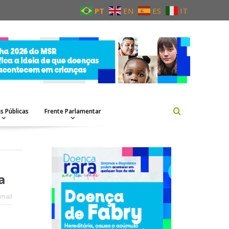
PT
EN
ES
IT
as Públicas
Frente Parlamentar
a
mail