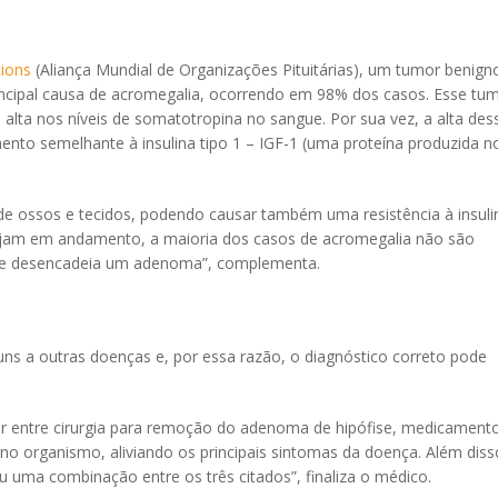
tions
(Aliança Mundial de Organizações Pituitárias), um tumor benign
ncipal causa de acromegalia, ocorrendo em 98% dos casos. Esse tu
alta nos níveis de somatotropina no sangue. Por sua vez, a alta des
mento semelhante à insulina tipo 1 – IGF-1 (uma proteína produzida n
e ossos e tecidos, podendo causar também uma resistência à insuli
ejam em andamento, a maioria dos casos de acromegalia não são
ue desencadeia um adenoma”, complementa.
s a outras doenças e, por essa razão, o diagnóstico correto pode
r entre cirurgia para remoção do adenoma de hipófise, medicament
no organismo, aliviando os principais sintomas da doença. Além diss
 uma combinação entre os três citados”, finaliza o médico.