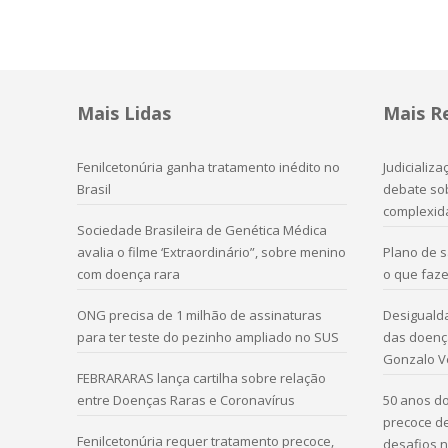
Mais Lidas
Mais R
Fenilcetonúria ganha tratamento inédito no
Judicializ
Brasil
debate sob
complexid
Sociedade Brasileira de Genética Médica
avalia o filme ‘Extraordinário”, sobre menino
Plano de 
com doença rara
o que faze
ONG precisa de 1 milhão de assinaturas
Desigualda
para ter teste do pezinho ampliado no SUS
das doença
Gonzalo V
FEBRARARAS lança cartilha sobre relação
entre Doenças Raras e Coronavírus
50 anos do
precoce d
Fenilcetonúria requer tratamento precoce,
desafios n