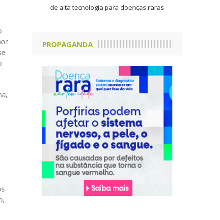
de alta tecnologia para doenças raras
o
mor
PROPAGANDA
se
o
na,
os
o,