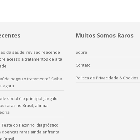
ecentes
Muitos Somos Raros
ação da saúde: revisão reacende
Sobre
re acesso a tratamentos de alta
Contato
ade
Politica de Privacidade & Cookies
saúde negou o tratamento? Saiba
r agora
de social é o principal gargalo
s raras no Brasil, afirma
ecina
 Teste do Pezinho: diagnóstico
e doenças raras ainda enfrenta
o Brasil