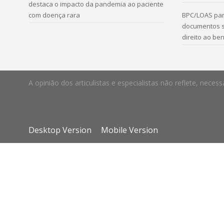
destaca o impacto da pandemia ao paciente
com doença rara
BPC/LOAS par
documentos s
direito ao ben
A opinião dos articulistas e especialistas não reflete, ne
Desktop Version
Mobile Version