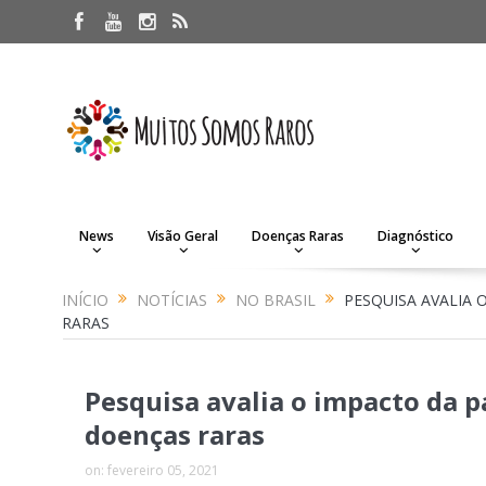
News
Visão Geral
Doenças Raras
Diagnóstico
INÍCIO
NOTÍCIAS
NO BRASIL
PESQUISA AVALIA
RARAS
Pesquisa avalia o impacto da 
doenças raras
on:
fevereiro 05, 2021