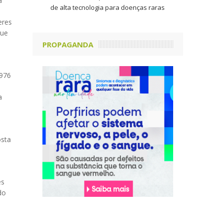
á
de alta tecnologia para doenças raras
eres
que
PROPAGANDA
1976
a
osta
es
do