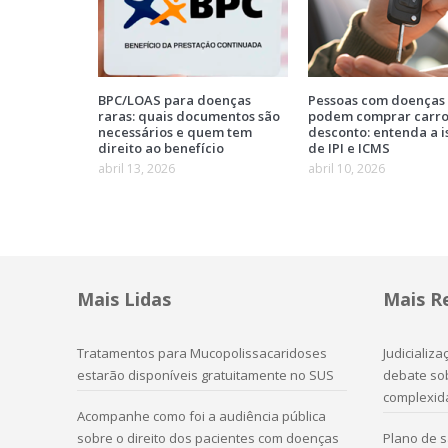
BPC/LOAS para doenças
Pessoas com doenças 
raras: quais documentos são
podem comprar carr
necessários e quem tem
desconto: entenda a 
direito ao benefício
de IPI e ICMS
abril 13, 2026
abril 10, 2026
Mais Lidas
Mais R
Tratamentos para Mucopolissacaridoses
Judicializ
estarão disponíveis gratuitamente no SUS
debate sob
complexid
Acompanhe como foi a audiência pública
sobre o direito dos pacientes com doenças
Plano de 