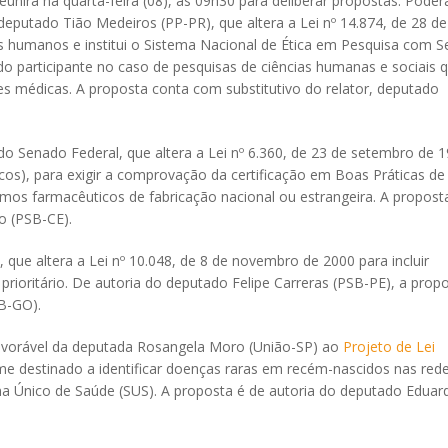
irá na quarta-feira (08), às 09h30 para deliberar propostas. Poder
deputado Tião Medeiros (PP-PR), que altera a Lei nº 14.874, de 28 de
 humanos e institui o Sistema Nacional de Ética em Pesquisa com S
 participante no caso de pesquisas de ciências humanas e sociais 
s médicas. A proposta conta com substitutivo do relator, deputado
o Senado Federal, que altera a Lei nº 6.360, de 23 de setembro de 
icos), para exigir a comprovação da certificação em Boas Práticas de
mos farmacêuticos de fabricação nacional ou estrangeira. A propost
o (PSB-CE).
, que altera a Lei nº 10.048, de 8 de novembro de 2000 para incluir
rioritário. De autoria do deputado Felipe Carreras (PSB-PE), a prop
DB-GO).
favorável da deputada Rosangela Moro (União-SP) ao
Projeto de Lei
ame destinado a identificar doenças raras em recém-nascidos nas red
ma Único de Saúde (SUS). A proposta é de autoria do deputado Eduar