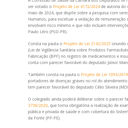
A Comissão de Saúde da Câmara dos Deputados se reun
ser votado o
Projeto de Lei 4172/2024
de autoria do 
maio de 2024, que dispõe sobre a pesquisa com seres
Humanos, para excetuar a vedação de remuneração do
envolvam risco mínimo e que não incluam intervençõe
Paulo Litro (PSD-PR).
Consta na pauta o
Projeto de Lei 2142/2025
oriundo d
(Lei de Vigilância Sanitária sobre Produtos Farmacêut
Fabricação (BPF) no registro de medicamentos e insu
conta com parecer favorável do deputado Júnior Man
Também consta na pauta o
Projeto de Lei 1093/2019
portadores de doenças graves no rol do atendimento p
tem parecer favorável do deputado Célio Silveira (M
O colegiado ainda poderá deliberar sobre o parecer 
3736/2020
, que torna obrigatória a realização de ex
pública e privada de saúde e com cobertura do Siste
da Fonte (PP-PE).