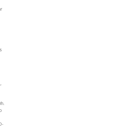
r
s
,
0h.
o
D-