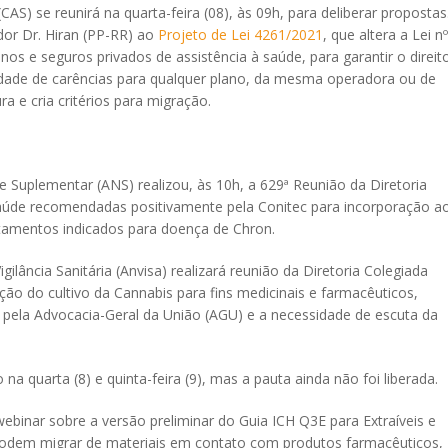
S) se reunirá na quarta-feira (08), às 09h, para deliberar propostas
or Dr. Hiran (PP-RR) ao
Projeto de Lei 4261/2021
, que altera a Lei nº
nos e seguros privados de assistência à saúde, para garantir o direit
idade de carências para qualquer plano, da mesma operadora ou de
 e cria critérios para migração.
e Suplementar (ANS) realizou, às 10h, a 629ª Reunião da Diretoria
saúde recomendadas positivamente pela Conitec para incorporação a
atamentos indicados para doença de Chron.
gilância Sanitária (Anvisa) realizará reunião da Diretoria Colegiada
ão do cultivo da Cannabis para fins medicinais e farmacêuticos,
 pela Advocacia-Geral da União (AGU) e a necessidade de escuta da
a quarta (8) e quinta-feira (9), mas a pauta ainda não foi liberada.
ebinar sobre a versão preliminar do Guia ICH Q3E para Extraíveis e
 podem migrar de materiais em contato com produtos farmacêuticos,