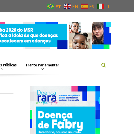
PT
EN
ES
IT
as Públicas
Frente Parlamentar
o