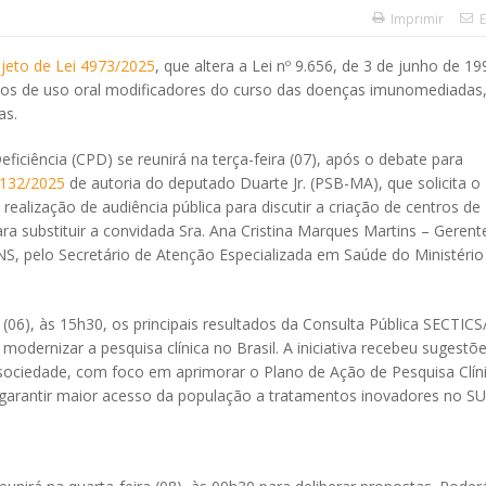
Imprimir
E
jeto de Lei 4973/2025
, que altera a Lei nº 9.656, de 3 de junho de 19
tos de uso oral modificadores do curso das doenças imunomediadas
as.
ciência (CPD) se reunirá na terça-feira (07), após o debate para
 132/2025
de autoria do deputado Duarte Jr. (PSB-MA), que solicita o
a realização de audiência pública para discutir a criação de centros de
ra substituir a convidada Sra. Ana Cristina Marques Martins – Gerent
S, pelo Secretário de Atenção Especializada em Saúde do Ministério
 (06), às 15h30, os principais resultados da Consulta Pública SECTIC
 modernizar a pesquisa clínica no Brasil. A iniciativa recebeu sugestõ
e sociedade, com foco em aprimorar o Plano de Ação de Pesquisa Clín
e garantir maior acesso da população a tratamentos inovadores no SU