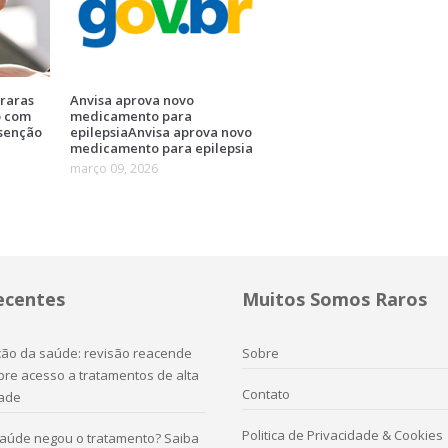
raras
Anvisa aprova novo
o com
medicamento para
isenção
epilepsiaAnvisa aprova novo
medicamento para epilepsia
março 09, 2026
ecentes
Muitos Somos Raros
ação da saúde: revisão reacende
Sobre
re acesso a tratamentos de alta
Contato
ade
Politica de Privacidade & Cookies
saúde negou o tratamento? Saiba