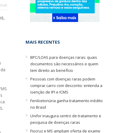
mail
98,
,
MAIS RECENTES
BPC/LOAS para doenças raras: quais
e
documentos são necessários e quem
 da
tem direito ao benefício
Pessoas com doenças raras podem
comprar carro com desconto: entenda a
S/MS
isenção de IPI e ICMS
es
Fenilcetonúria ganha tratamento inédito
ica
no Brasil
S.
Unifor inaugura centro de tratamento e
pesquisa de doenças raras
Fiocruz e MS ampliam oferta de exame