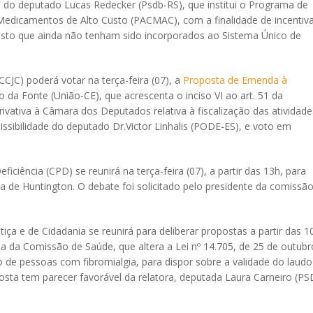
 do deputado Lucas Redecker (Psdb-RS), que institui o Programa de
dicamentos de Alto Custo (PACMAC), com a finalidade de incentiva
sto que ainda não tenham sido incorporados ao Sistema Único de
CCJC) poderá votar na terça-feira (07), a
Proposta de Emenda à
 da Fonte (União-CE), que acrescenta o inciso VI ao art. 51 da
ivativa à Câmara dos Deputados relativa à fiscalização das atividade
ssibilidade do deputado Dr.Victor Linhalis (PODE-ES), e voto em
iência (CPD) se reunirá na terça-feira (07), a partir das 13h, para
 de Huntington. O debate foi solicitado pelo presidente da comissão
tiça e de Cidadania se reunirá para deliberar propostas a partir das 1
a da Comissão de Saúde, que altera a Lei nº 14.705, de 25 de outubr
o de pessoas com fibromialgia, para dispor sobre a validade do laudo
osta tem parecer favorável da relatora, deputada Laura Carneiro (PS