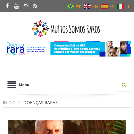
PT
EN
ES
IT
Menu
INÍCIO
DOENÇAS RARAS