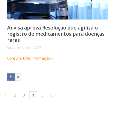
Anvisa aprova Resolução que agiliza o
registro de medicamentos para doenças
raras
on:
dezembro 14, 2017
Consulte Mais informação
0
1
2
3
5
6
4