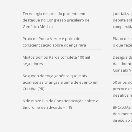
Tecnologia em prol do paciente em
Judicializ
destaque no Congresso Brasileiro de
debate sob
Genética Médica
complexid
Praia de Ponta Verde é palco de
Plano de 
conscientização sobre doença rara
o que faze
Muitos Somos Raros completa 100 mil
Desigualda
seguidores
das doença
Gonzalo V
Segunda doença genética que mais
acomete as crianças é tema de evento em
50 anos do
Curitiba (PR)
precoce d
desafios n
6 de maio: Dia da Conscientização sobre a
Síndrome de Edwards – T18
BPC/LOAS 
documento
direito ao