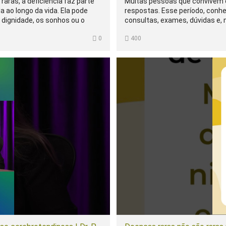
ras, a deficiência faz parte
Muitas pessoas que convivem
a ao longo da vida. Ela pode
respostas. Esse período, conh
 dignidade, os sonhos ou o
consultas, exames, dúvidas e,
compreendidas.
0
400
 precisa estar presente todos
Por isso, ouvir o paciente, inv
diferentes possibilidades faz t
 respeito e acesso também
O diagnóstico é um marco imp
acredita no que aquela pessoa 
Compartilhe esta mensagem 
doenças raras.