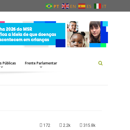
PT
EN
ES
IT
as Públicas
Frente Parlamentar
172
2.2k
315.8k