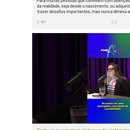
Para muitas pessoas que convivem com doenças ra
da realidade, seja desde o nascimento, ou adquirid
trazer desafios importantes, mas nunca diminui a
direito de ocupar todos os espaços da sociedade.
487
2
Que a inclusão não aconteça apenas em julho. Ela
os dias.
Muitos Somos Raros acredita que informação,
são formas de cuidado.