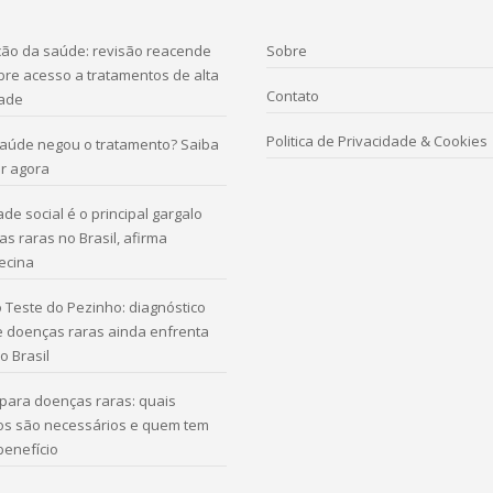
ação da saúde: revisão reacende
Sobre
re acesso a tratamentos de alta
Contato
ade
Politica de Privacidade & Cookies
saúde negou o tratamento? Saiba
r agora
de social é o principal gargalo
s raras no Brasil, afirma
ecina
 Teste do Pezinho: diagnóstico
e doenças raras ainda enfrenta
o Brasil
para doenças raras: quais
s são necessários e quem tem
 benefício