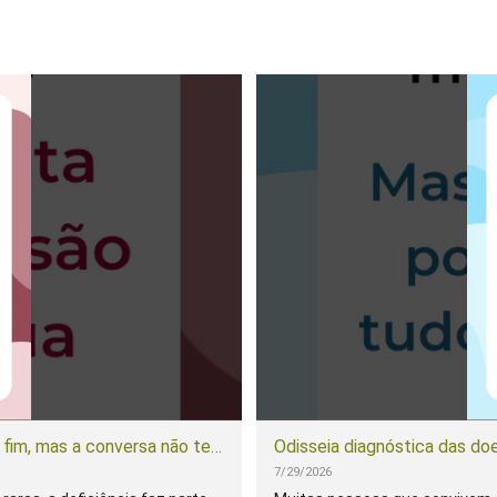
O Julho do Orgulho das Deficiências chega ao fim, mas a conversa não termina aqui
Odisseia diagnóstica das do
7/29/2026