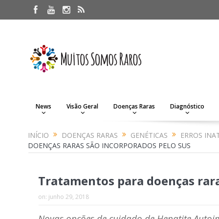
News
Visão Geral
Doenças Raras
Diagnóstico
INÍCIO
DOENÇAS RARAS
GENÉTICAS
ERROS INA
DOENÇAS RARAS SÃO INCORPORADOS PELO SUS
Tratamentos para doenças rara
on:
junho 29, 2018
Novas opções de cuidado de Hepatite Autoi