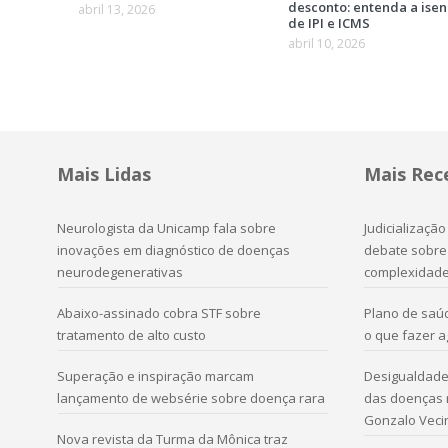
desconto: entenda a ise
abril 13, 2026
de IPI e ICMS
abril 10, 2026
Mais Lidas
Mais Rec
Neurologista da Unicamp fala sobre
Judicializaçã
inovações em diagnóstico de doenças
debate sobre 
neurodegenerativas
complexidad
Abaixo-assinado cobra STF sobre
Plano de saú
tratamento de alto custo
o que fazer 
Superação e inspiração marcam
Desigualdade 
lançamento de websérie sobre doença rara
das doenças r
Gonzalo Veci
Nova revista da Turma da Mônica traz