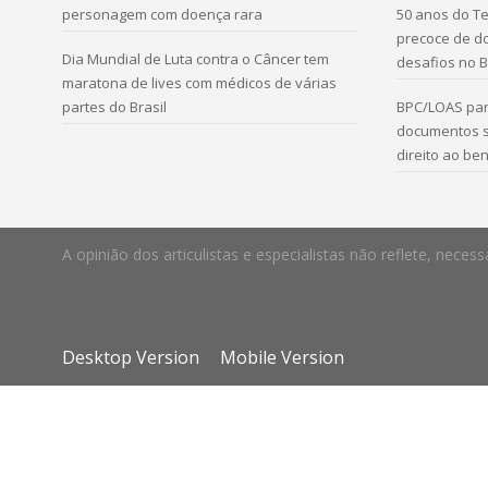
personagem com doença rara
50 anos do Te
precoce de d
Dia Mundial de Luta contra o Câncer tem
desafios no B
maratona de lives com médicos de várias
partes do Brasil
BPC/LOAS par
documentos s
direito ao ben
A opinião dos articulistas e especialistas não reflete, ne
Desktop Version
Mobile Version