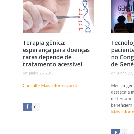
Terapia gênica:
Tecnolo
esperança para doenças
pacient
raras depende de
no Cong
tratamento acessível
de Gené
on:
junho 26, 2017
on:
junho 22,
Consulte Mais informação
Médica gene
destaca a i
de ferramen
beneficiem
0
Mais infor
0