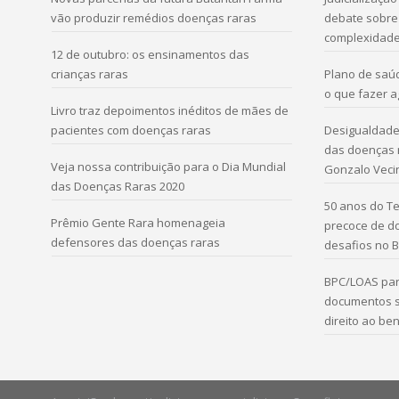
vão produzir remédios doenças raras
debate sobre 
complexidad
12 de outubro: os ensinamentos das
crianças raras
Plano de saú
o que fazer 
Livro traz depoimentos inéditos de mães de
pacientes com doenças raras
Desigualdade 
das doenças r
Veja nossa contribuição para o Dia Mundial
Gonzalo Veci
das Doenças Raras 2020
50 anos do Te
Prêmio Gente Rara homenageia
precoce de d
defensores das doenças raras
desafios no B
BPC/LOAS par
documentos s
direito ao ben