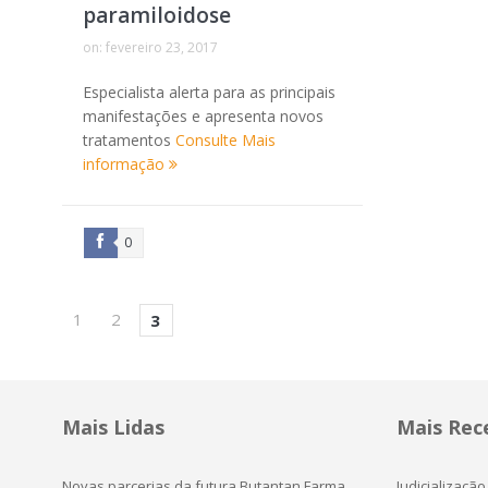
paramiloidose
on:
fevereiro 23, 2017
Especialista alerta para as principais
manifestações e apresenta novos
tratamentos
Consulte Mais
informação
0
1
2
3
Mais Lidas
Mais Rec
Novas parcerias da futura Butantan Farma
Judicializaçã