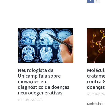
Neurologista da
Molécul
Unicamp fala sobre
tratame
inovações em
contra 
diagnóstico de doenças
doenças
neurodegenerativas
on:
março 24
on:
março 27, 2017
Molécula é