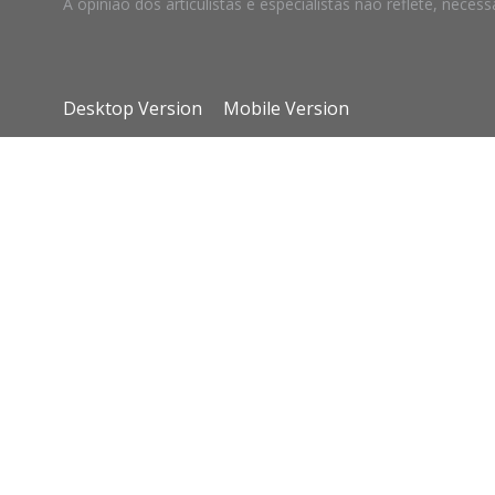
A opinião dos articulistas e especialistas não reflete, ne
Desktop Version
Mobile Version