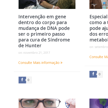
Intervenção em gene
Especial
dentro do corpo para
como a 
mudança de DNA pode
pode aj
ser o primeiro passo
dos erro
para cura de Síndrome
metabo
de Hunter
on:
setembro
on:
novembro 21, 2017
Consulte M
Consulte Mais informação
0
0